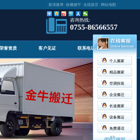
|
新浪微博
|
收藏键宇
|
在线留言
|
网站地图
|
咨询热线:
0755-86566557
荣誉资质
客户见证
联系电话
个人搬家
精品搬家
空调拆装
企业搬迁
长途搬家
设备搬运
免费通话