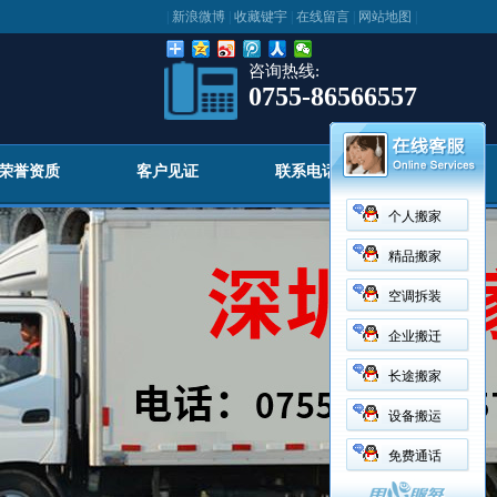
|
新浪微博
|
收藏键宇
|
在线留言
|
网站地图
|
咨询热线:
0755-86566557
荣誉资质
客户见证
联系电话
个人搬家
精品搬家
空调拆装
企业搬迁
长途搬家
设备搬运
免费通话