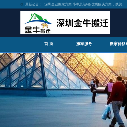
最新公告：
深圳企业搬家方案:小牛总结6条优质解决方案，供您...
深圳搬家上门服务 | 金牛搬家6大贴心上门服务，体...
我们应该怎么节省搬家时间呢？
深圳工厂搬迁在疫情影响下如何抉择？
疫情影响下深圳公司搬家应该怎么办？
深圳搬家公司哪家好？金牛搬迁教你3招，快速决定...
首 页
搬家服务
搬家价格